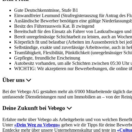
Gute Deutschkenntnisse, Stufe B1
Einwandfreier Leumund (Strafregisterauszug für Antrag des F
Ausländische Bewerber benötigen eine gültige Niederlassungsb
Besitz des Führerausweis Kat. B zwingend
Bereitschaft für den Einsatz als Fahrer von Lastkraftwagen un
Bereit unregelmässige Schichtarbeit zu leisten, auch an Woche
Körperlich fit und belastbar (Arbeiten im Aussenbereich bei je
Selbständige, exakte und zuverlässige Arbeitsweise, auch in he
Teamfähigkeit, Flexibilität, Pünktlichkeit (unregelmässiger Schi
Gepflegte, freundliche Erscheinung
Autobesitz vorhanden, um alle Schichten zwischen 05:30 Uhr
WICHTIG: Wir akzeptieren nur Bewerberbungen, die online üb
Über uns
Bei der Vebego AG gestalten mehr als 6'000 Mitarbeitende täglich da
umfassende Dienstleistungen rund um Immobilien an – von der Reinig
Deine Zukunft bei Vebego
Erfahre mehr über Vebego als Arbeitgeberin und von welchen Benefits 
Unter
«Dein Weg zu Vebego»
geben wir dir Tipps für deine Bewerb
Entdecke mehr über unsere Unternehmenskultur und teste im
«Cultur