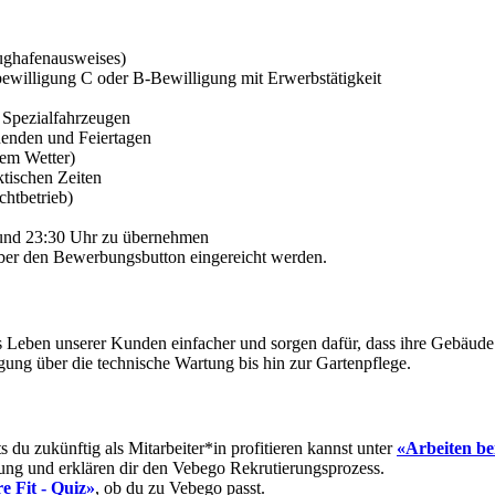
lughafenausweises)
ewilligung C oder B-Bewilligung mit Erwerbstätigkeit
d Spezialfahrzeugen
nenden und Feiertagen
dem Wetter)
ktischen Zeiten
chtbetrieb)
 und 23:30 Uhr zu übernehmen
er den Bewerbungsbutton eingereicht werden.
s Leben unserer Kunden einfacher und sorgen dafür, dass ihre Gebäude 
ung über die technische Wartung bis hin zur Gartenpflege.
du zukünftig als Mitarbeiter*in profitieren kannst unter
«Arbeiten be
ung und erklären dir den Vebego Rekrutierungsprozess.
e Fit - Quiz»
, ob du zu Vebego passt.